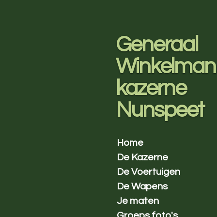
Ga
direct
naar
Generaal
de
hoofdinhoud
Winkelman
kazerne
Nunspeet
Home
De Kazerne
De Voertuigen
De Wapens
Je maten
Groeps foto's